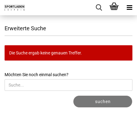
Erweiterte Suche
Die Suche ergab keine genauen Treffer.
MÖCHTEN
Möchten Sie noch einmal suchen?
SIE
NOCH
EINMAL
SUCHEN?
suchen