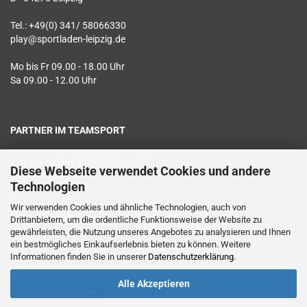
Tel.: +49(0) 341/ 58066330
play@sportladen-leipzig.de
Mo bis Fr 09.00 - 18.00 Uhr
Sa 09.00 - 12.00 Uhr
PARTNER IM TEAMSPORT
TOP Hilfe bei Teamsportaufträgen
Diese Webseite verwendet Cookies und andere
Technologien
Textildruck vor Ort
Wir verwenden Cookies und ähnliche Technologien, auch von
Sichere Zahlung mit SSL Verschlüsselung
Drittanbietern, um die ordentliche Funktionsweise der Website zu
gewährleisten, die Nutzung unseres Angebotes zu analysieren und Ihnen
Geprüfter Datenschutz
ein bestmögliches Einkaufserlebnis bieten zu können. Weitere
Informationen finden Sie in unserer
Datenschutzerklärung
.
Alle Akzeptieren
Vertrag widerrufen