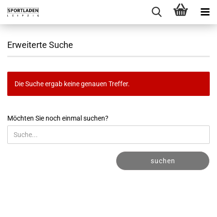
Erweiterte Suche
Die Suche ergab keine genauen Treffer.
MÖCHTEN
Möchten Sie noch einmal suchen?
SIE
NOCH
EINMAL
SUCHEN?
suchen