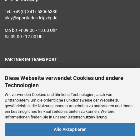
Tel.: +49(0) 341/ 58066330
play@sportladen-leipzig.de
Mo bis Fr 09.00 - 18.00 Uhr
Sa 09.00 - 12.00 Uhr
PARTNER IM TEAMSPORT
TOP Hilfe bei Teamsportaufträgen
Diese Webseite verwendet Cookies und andere
Technologien
Textildruck vor Ort
Wir verwenden Cookies und ähnliche Technologien, auch von
Sichere Zahlung mit SSL Verschlüsselung
Drittanbietern, um die ordentliche Funktionsweise der Website zu
gewährleisten, die Nutzung unseres Angebotes zu analysieren und Ihnen
Geprüfter Datenschutz
ein bestmögliches Einkaufserlebnis bieten zu können. Weitere
Informationen finden Sie in unserer
Datenschutzerklärung
.
Alle Akzeptieren
Vertrag widerrufen