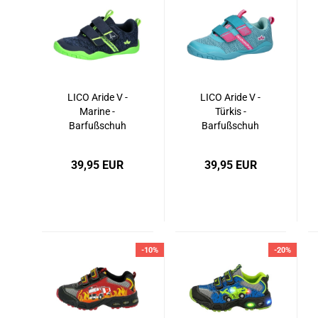
LICO Aride V -
LICO Aride V -
Marine -
Türkis -
Barfußschuh
Barfußschuh
39,95 EUR
39,95 EUR
-10%
-20%