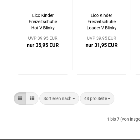
Lico Kinder
Lico Kinder
Freizeitschuhe
Freizeitschuhe
Hot V Blinky
Loader V Blinky
Klettverschluss
Klettverschluss
UVP 39,95 EUR
UVP 39,95 EUR
nur 35,95 EUR
nur 31,95 EUR
Sortieren nach
pro Seite
Sortieren nach
48 pro Seite
1
bis
7
(von insg