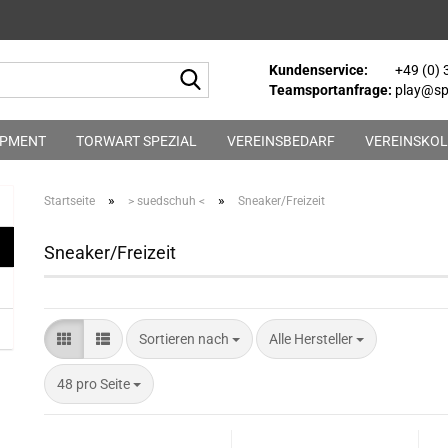
Kundenservice:
+49 (0)
Suche...
Teamsportanfrage:
play@spo
IPMENT
TORWART SPEZIAL
VEREINSBEDARF
VEREINSKOL
»
»
Startseite
> suedschuh <
Sneaker/Freizeit
Sneaker/Freizeit
Sortieren nach
Sortieren nach
Alle Hersteller
pro Seite
48 pro Seite