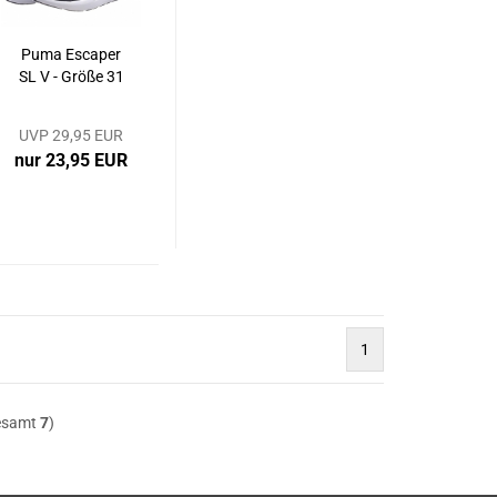
Puma Escaper
SL V - Größe 31
UVP 29,95 EUR
nur 23,95 EUR
1
esamt
7
)