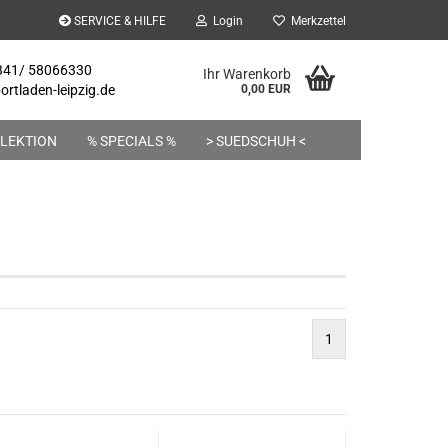
SERVICE & HILFE
Login
Merkzettel
 341/ 58066330
Ihr Warenkorb
rtladen-leipzig.de
0,00 EUR
LEKTION
% SPECIALS %
> SUEDSCHUH <
1