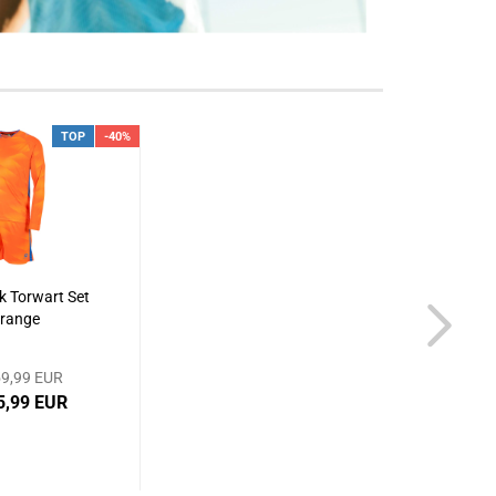
TOP
-40%
k Torwart Set
Orange
9,99 EUR
5,99 EUR