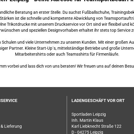
undliche Beratung an erster Stelle. Du suchst Fußballschuhe, Trainingsbe
n Stärken ist die schnelle und kompetente Abwicklung von Teamsportaufträ
elne Trikotdrucke mit unserem Druckservice vor Ort sind wir flexibel und
wünschen und speziellen Designvorhaben erhaltet ihr stets top Service zu
h Schulen und viele Unternehmen zu unseren Kunden. Mit einer großen A
siger Partner. Kleine Start-Up´s, mittelständige Betriebe und große Unter
Mitarbeitershirts oder auch Teamsshirts für Firmenläufe.
mm vorbei und lass dich von uns beraten! Wir freuen uns auf deinen Besu
SERVICE
LADENGESCHÄFT VOR ORT
Sportladen Leipzig
Inh. Martin Klaus
& Lieferung
Karl Liebknecht Straße 122
D - 04275 Leipzig