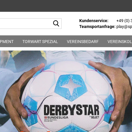
Kundenservice:
+49 (0)
Suche...
Teamsportanfrage:
play@spo
IPMENT
TORWART SPEZIAL
VEREINSBEDARF
VEREINSKOL