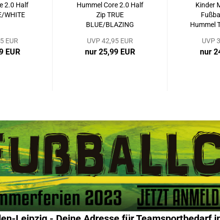
 2.0 Half
Hummel Core 2.0 Half
Kinder 
E/WHITE
Zip TRUE
Fußbal
BLUE/BLAZING
Hummel To
YELLOW
95 EUR
UVP 42,95 EUR
UVP 3
99 EUR
nur 25,99 EUR
nur 2
den-Leipzig - Deine Adresse für Teamsportbedarf in