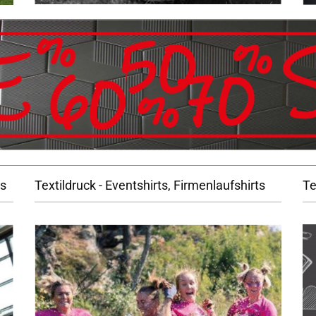
ts
Textildruck - Eventshirts, Firmenlaufshirts
Te