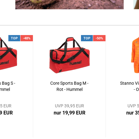
TOP
-48%
TOP
-50%
 Bag S -
Core Sports Bag M -
Stanno Vi
ummel
Rot - Hummel
- 
95 EUR
UVP 39,95 EUR
UVP 5
99 EUR
nur 19,99 EUR
nur 3