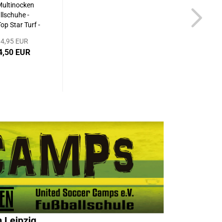
Multinocken
lschuhe -
p Star Turf -
Blau
4,95 EUR
4,50 EUR
 Leipzig