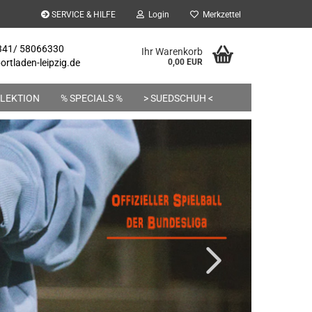
SERVICE & HILFE
Login
Merkzettel
 341/ 58066330
Ihr Warenkorb
rtladen-leipzig.de
0,00 EUR
LEKTION
% SPECIALS %
> SUEDSCHUH <