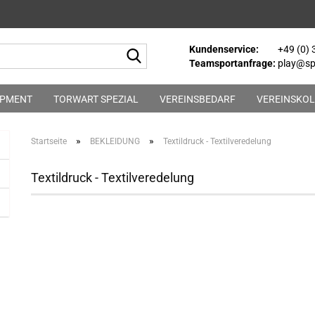
Kundenservice:
+49 (0)
Suche...
Teamsportanfrage:
play@spo
IPMENT
TORWART SPEZIAL
VEREINSBEDARF
VEREINSKOL
»
»
Startseite
BEKLEIDUNG
Textildruck - Textilveredelung
Textildruck - Textilveredelung