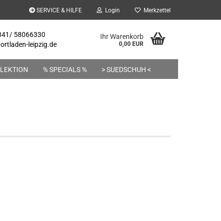
SERVICE & HILFE
Login
Merkzettel
 341/ 58066330
Ihr Warenkorb
rtladen-leipzig.de
0,00 EUR
LEKTION
% SPECIALS %
> SUEDSCHUH <