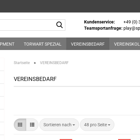
Kundenservice:
+49 (0)
Suche...
Teamsportanfrage:
play@spo
IPMENT
TORWART SPEZIAL
VEREINSBEDARF
VEREINSKOL
»
Startseite
VEREINSBEDARF
VEREINSBEDARF
Sortieren nach
pro Seite
Sortieren nach
48 pro Seite