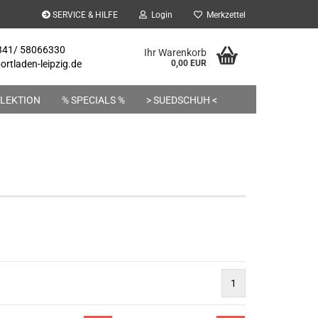
SERVICE & HILFE
Login
Merkzettel
 341/ 58066330
Ihr Warenkorb
rtladen-leipzig.de
0,00 EUR
LEKTION
% SPECIALS %
> SUEDSCHUH <
1