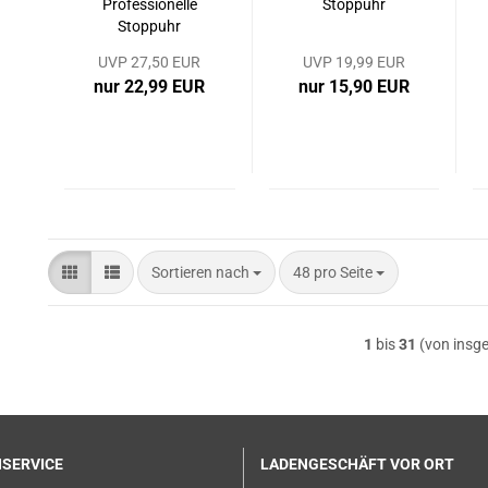
Professionelle
Stoppuhr
Stoppuhr
UVP 27,50 EUR
UVP 19,99 EUR
nur 22,99 EUR
nur 15,90 EUR
Sortieren nach
pro Seite
Sortieren nach
48 pro Seite
1
bis
31
(von insg
SERVICE
LADENGESCHÄFT VOR ORT