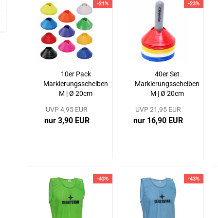
-21%
-23%
10er Pack
40er Set
Markierungsscheiben
Markierungsscheiben
M | Ø 20cm
M | Ø 20cm
UVP 4,95 EUR
UVP 21,95 EUR
nur 3,90 EUR
nur 16,90 EUR
-43%
-43%