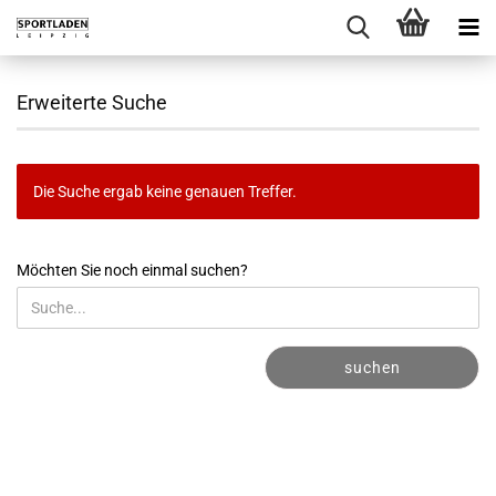
Erweiterte Suche
Die Suche ergab keine genauen Treffer.
MÖCHTEN
Möchten Sie noch einmal suchen?
SIE
NOCH
EINMAL
SUCHEN?
suchen