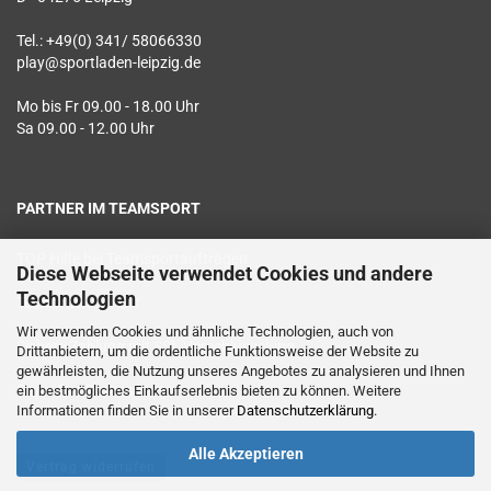
Tel.: +49(0) 341/ 58066330
play@sportladen-leipzig.de
Mo bis Fr 09.00 - 18.00 Uhr
Sa 09.00 - 12.00 Uhr
PARTNER IM TEAMSPORT
TOP Hilfe bei Teamsportaufträgen
Diese Webseite verwendet Cookies und andere
Technologien
Textildruck vor Ort
Wir verwenden Cookies und ähnliche Technologien, auch von
Sichere Zahlung mit SSL Verschlüsselung
Drittanbietern, um die ordentliche Funktionsweise der Website zu
gewährleisten, die Nutzung unseres Angebotes zu analysieren und Ihnen
Geprüfter Datenschutz
ein bestmögliches Einkaufserlebnis bieten zu können. Weitere
Informationen finden Sie in unserer
Datenschutzerklärung
.
Alle Akzeptieren
Vertrag widerrufen