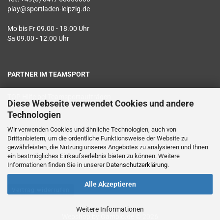
play@sportladen-leipzig.de
Mo bis Fr 09.00 - 18.00 Uhr
Sa 09.00 - 12.00 Uhr
PARTNER IM TEAMSPORT
TOP Hilfe bei Teamsportaufträgen
Diese Webseite verwendet Cookies und andere
Technologien
Textildruck vor Ort
Wir verwenden Cookies und ähnliche Technologien, auch von
Sichere Zahlung mit SSL Verschlüsselung
Drittanbietern, um die ordentliche Funktionsweise der Website zu
gewährleisten, die Nutzung unseres Angebotes zu analysieren und Ihnen
Geprüfter Datenschutz
ein bestmögliches Einkaufserlebnis bieten zu können. Weitere
Informationen finden Sie in unserer
Datenschutzerklärung
.
Alle Akzeptieren
Vertrag widerrufen
Weitere Informationen
Webshop
by Gambio.de © 2026