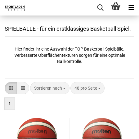
SPIELBÄLLE - für ein erstklassiges Basketball Spiel.
Hier findet ihr eine Auswahl der TOP Basketball Spielbälle.
Verbesserte Oberflächentexturen sorgen für eine optimale
Ballkontrolle.
Sortieren nach
pro Seite
Sortieren nach
48 pro Seite
1