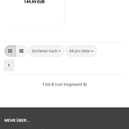
149,99 EUR
Sortieren nach
pro Seite
Sortieren nach
48 pro Seite
1
1
bis
5
(von insgesamt
5
)
MEHR ÜBER...