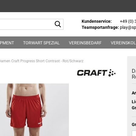
Kundenservice:
+49 (0)
Suche...
Teamsportanfrage:
play@spo
IPMENT
TORWART SPEZIAL
VEREINSBEDARF
VEREINSKOL
Damen Craft Progress Short Contrast - Rot/Schwarz
D
R
Ar
Li
Gr
G