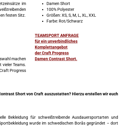
etzeinsätze im
Damen Short
weißtreibenden
100% Polyester
en festen Sitz.
Größen: XS, S, M, L, XL, XXL
Farbe: Rot/Schwarz
TEAMSPORT ANFRAGE
für ein unverbindliches
Komplettangebot
der Craft Progress
auswahl machen
Damen Contrast Short.
t vieler Teams.
 Craft Progress
Contrast Short von Craft auszustatten? Hierzu erstellen wir euch
elle Bekleidung für schweißtreibende Ausdauersportarten und
e Sportbekleidung wurde im schwedischen Borås gegründet – dort