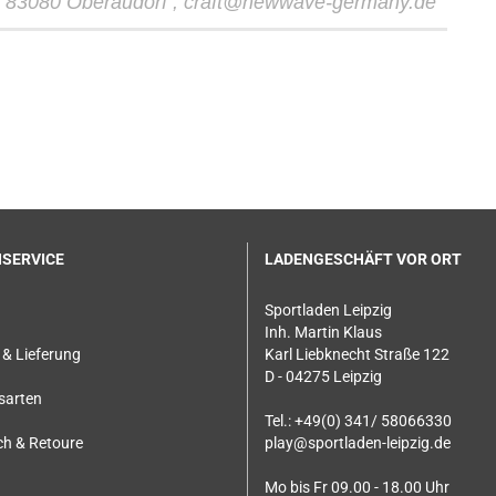
 , 83080 Oberaudorf , craft@newwave-germany.de
SERVICE
LADENGESCHÄFT VOR ORT
Sportladen Leipzig
Inh. Martin Klaus
& Lieferung
Karl Liebknecht Straße 122
D - 04275 Leipzig
sarten
Tel.: +49(0) 341/ 58066330
h & Retoure
play@sportladen-leipzig.de
Mo bis Fr 09.00 - 18.00 Uhr