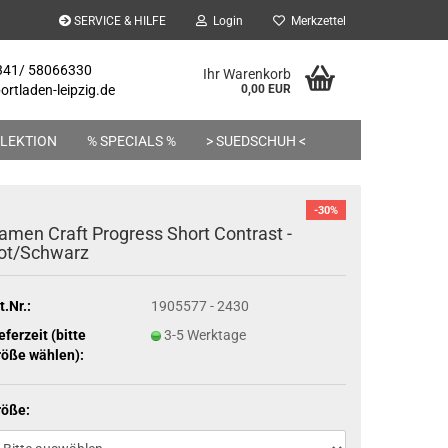
SERVICE & HILFE
Login
Merkzettel
 341/ 58066330
Ihr Warenkorb
rtladen-leipzig.de
0,00 EUR
LEKTION
% SPECIALS %
> SUEDSCHUH <
-30%
amen Craft Progress Short Contrast -
ot/Schwarz
t.Nr.:
1905577 - 2430
eferzeit (bitte
3-5 Werktage
öße wählen):
röße: