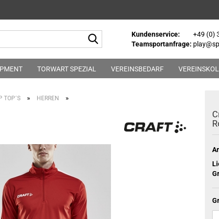
Kundenservice:
+49 (0)
Suche...
Teamsportanfrage:
play@spo
IPMENT
TORWART SPEZIAL
VEREINSBEDARF
VEREINSKOL
»
»
P TOP´S
HERREN
C
R
Ar
Li
Gr
G