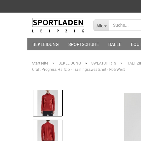
Alle
BEKLEIDUNG
SPORTSCHUHE
BÄLLE
EQU
»
»
»
Startseite
BEKLEIDUNG
SWEATSHIRTS
HALF ZI
Craft Progress Halfzip - Trainingssweatshirt - Rot/Weiß