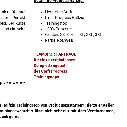
Detailinfo Progress Halfzip:
shirt für aus
Hersteller: Craft
sport. Perfekt
Linie: Progress Halfzip
ild. Der kurze
Trainingstop
e und einfache
100% Polyester
Größen: XS, S, M, L, XL, XXL, 3XL
Farbe: Rot/Weiß
TEAMSPORT ANFRAGE
für ein unverbindliches
Komplettangebot
des Craft Progress
Trainingstops.
 viele weitere
 Halfzip Trainingstop von Craft auszustatten? Hierzu erstellen
Trainingssweatshirt lässt sich sehr gut mit dem Vereinsnamen,
 euch gerne.