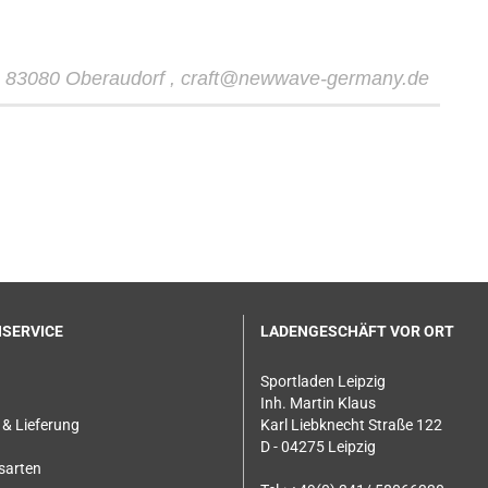
 , 83080 Oberaudorf , craft@newwave-germany.de
SERVICE
LADENGESCHÄFT VOR ORT
Sportladen Leipzig
Inh. Martin Klaus
& Lieferung
Karl Liebknecht Straße 122
D - 04275 Leipzig
sarten