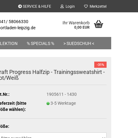
SERVICE & HILFE
Login
Merkzettel
 341/ 58066330
Ihr Warenkorb
rtladen-leipzig.de
0,00 EUR
LEKTION
% SPECIALS %
> SUEDSCHUH <
-31%
raft Progress Halfzip - Trainingssweatshirt -
ot/Weiß
t.Nr.:
1905611 - 1430
eferzeit (bitte
3-5 Werktage
öße wählen):
röße: