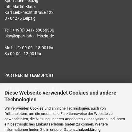
Sportladen Leipzig
Inh. Martin Klaus
Karl Liebknecht Straße 122
D - 04275 Leipzig
Tel.: +49(0) 341/ 58066330
play@sportladen-leipzig.de
Mo bis Fr 09.00 - 18.00 Uhr
Sa 09.00 - 12.00 Uhr
PARTNER IM TEAMSPORT
TOP Hilfe bei Teamsportaufträgen
Diese Webseite verwendet Cookies und andere
Technologien
Textildruck vor Ort
Wir verwenden Cookies und ähnliche Technologien, auch von
Sichere Zahlung mit SSL Verschlüsselung
Drittanbietern, um die ordentliche Funktionsweise der Website zu
gewährleisten, die Nutzung unseres Angebotes zu analysieren und Ihnen
Geprüfter Datenschutz
ein bestmögliches Einkaufserlebnis bieten zu können. Weitere
Informationen finden Sie in unserer
Datenschutzerklärung
.