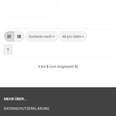
Sortieren nach
pro Seite
Sortieren nach
48 pro Seite
1
1
bis
5
(von insgesamt
5
)
MEHR ÜBER...
DATENSCHUTZERKLÄRUNG