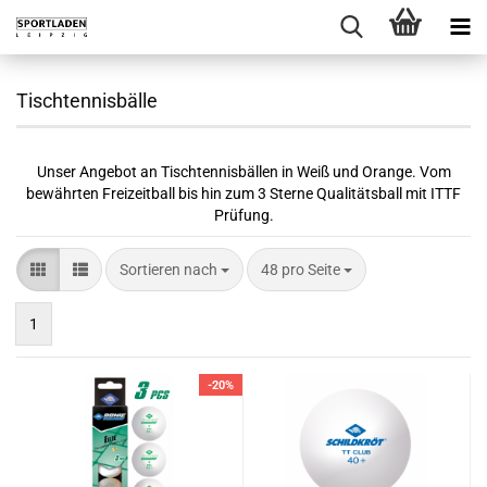
Tischtennisbälle
Unser Angebot an Tischtennisbällen in Weiß und Orange. Vom
bewährten Freizeitball bis hin zum 3 Sterne Qualitätsball mit ITTF
Prüfung.
Sortieren nach
pro Seite
Sortieren nach
48 pro Seite
1
-20%