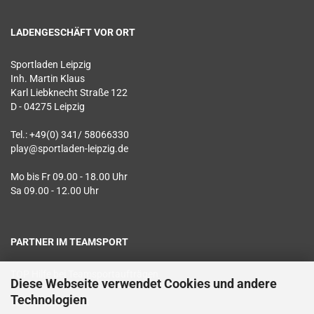
LADENGESCHÄFT VOR ORT
Sportladen Leipzig
Inh. Martin Klaus
Karl Liebknecht Straße 122
D - 04275 Leipzig
Tel.: +49(0) 341/ 58066330
play@sportladen-leipzig.de
Mo bis Fr 09.00 - 18.00 Uhr
Sa 09.00 - 12.00 Uhr
PARTNER IM TEAMSPORT
TOP Hilfe bei Teamsportaufträgen
Diese Webseite verwendet Cookies und andere
Technologien
Textildruck vor Ort