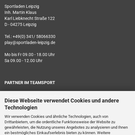
Sportladen Leipzig
Inh. Martin Klaus
Karl Liebknecht Straße 122
D - 04275 Leipzig
Tel.: +49(0) 341/ 58066330
play@sportladen-leipzig.de
Mo bis Fr 09.00 - 18.00 Uhr
Sa 09.00 - 12.00 Uhr
PARTNER IM TEAMSPORT
TOP Hilfe bei Teamsportaufträgen
Diese Webseite verwendet Cookies und andere
Technologien
Textildruck vor Ort
Wir verwenden Cookies und ähnliche Technologien, auch von
Sichere Zahlung mit SSL Verschlüsselung
Drittanbietern, um die ordentliche Funktionsweise der Website zu
gewährleisten, die Nutzung unseres Angebotes zu analysieren und Ihnen
Geprüfter Datenschutz
ein bestmögliches Einkaufserlebnis bieten zu können. Weitere