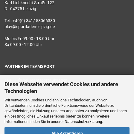
Karl Liebknecht Straße 122
D - 04275 Leipzig
Tel.: +49(0) 341/ 58066330
play@sportladen-leipzig.de
Mo bis Fr 09.00 - 18.00 Uhr
Sa 09.00 - 12.00 Uhr
PARTNER IM TEAMSPORT
TOP Hilfe bei Teamsportaufträgen
Diese Webseite verwendet Cookies und andere
Technologien
Textildruck vor Ort
Wir verwenden Cookies und ähnliche Technologien, auch von
Sichere Zahlung mit SSL Verschlüsselung
Drittanbietern, um die ordentliche Funktionsweise der Website zu
gewährleisten, die Nutzung unseres Angebotes zu analysieren und Ihnen
Geprüfter Datenschutz
ein bestmögliches Einkaufserlebnis bieten zu können. Weitere
Informationen finden Sie in unserer
Datenschutzerklärung
.
Alle Akzeptieren