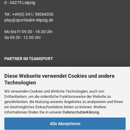
D - 04275 Leipzig
Tel.: +49(0) 341/ 58066330
play@sportladen-leipzig.de
Mo bis Fr 09.00 - 18.00 Uhr
Sa 09.00 - 12.00 Uhr
PARTNER IM TEAMSPORT
TOP Hilfe bei Teamsportaufträgen
Diese Webseite verwendet Cookies und andere
Technologien
Textildruck vor Ort
Wir verwenden Cookies und ähnliche Technologien, auch von
Sichere Zahlung mit SSL Verschlüsselung
Drittanbietern, um die ordentliche Funktionsweise der Website zu
gewährleisten, die Nutzung unseres Angebotes zu analysieren und Ihnen
Geprüfter Datenschutz
ein bestmögliches Einkaufserlebnis bieten zu können. Weitere
Informationen finden Sie in unserer
Datenschutzerklärung
.
Alle Akzeptieren
Vertrag widerrufen