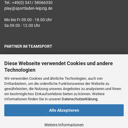
Tel.: +49(0) 341/ 58066330
play@sportladen-leipzig.de
Mo bis Fr 09.00 - 18.00 Uhr
Sa 09.00 - 12.00 Uhr
PARTNER IM TEAMSPORT
TOP Hilfe bei Teamsportaufträgen
Diese Webseite verwendet Cookies und andere
Technologien
Textildruck vor Ort
Wir verwenden Cookies und ähnliche Technologien, auch von
Sichere Zahlung mit SSL Verschlüsselung
Drittanbietern, um die ordentliche Funktionsweise der Website zu
gewährleisten, die Nutzung unseres Angebotes zu analysieren und Ihnen
Geprüfter Datenschutz
ein bestmögliches Einkaufserlebnis bieten zu können. Weitere
Informationen finden Sie in unserer
Datenschutzerklärung
.
Alle Akzeptieren
Vertrag widerrufen
Weitere Informationen