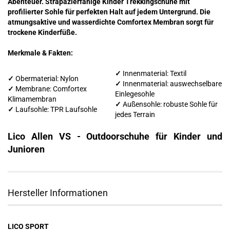
Abenteuer. Strapazierfähige Kinder Trekkingschuhe mit
profilierter Sohle für perfekten Halt auf jedem Untergrund. Die
atmungsaktive und wasserdichte Comfortex Membran sorgt für
trockene Kinderfüße.
Merkmale & Fakten:
✓
Innenmaterial: Textil
✓
Obermaterial: Nylon
✓
Innenmaterial: auswechselbare
✓
Membrane: Comfortex
Einlegesohle
Klimamembran
✓
Außensohle: robuste Sohle für
✓
Laufsohle: TPR Laufsohle
jedes Terrain
Lico Allen VS - Outdoorschuhe für Kinder und
Junioren
Hersteller Informationen
LICO SPORT