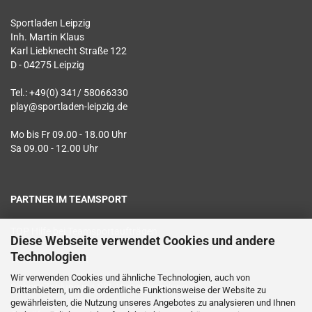
Sportladen Leipzig
Inh. Martin Klaus
Karl Liebknecht Straße 122
D - 04275 Leipzig
Tel.: +49(0) 341/ 58066330
play@sportladen-leipzig.de
Mo bis Fr 09.00 - 18.00 Uhr
Sa 09.00 - 12.00 Uhr
PARTNER IM TEAMSPORT
TOP Hilfe bei Teamsportaufträgen
Diese Webseite verwendet Cookies und andere
Technologien
Textildruck vor Ort
Wir verwenden Cookies und ähnliche Technologien, auch von
Sichere Zahlung mit SSL Verschlüsselung
Drittanbietern, um die ordentliche Funktionsweise der Website zu
gewährleisten, die Nutzung unseres Angebotes zu analysieren und Ihnen