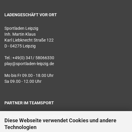
LADENGESCHÄFT VOR ORT
Sportladen Leipzig
Inh. Martin Klaus
Karl Liebknecht Straße 122
D - 04275 Leipzig
Tel.: +49(0) 341/ 58066330
play@sportladen-leipzig.de
Mo bis Fr 09.00 - 18.00 Uhr
Sa 09.00 - 12.00 Uhr
PARTNER IM TEAMSPORT
TOP Hilfe bei Teamsportaufträgen
Diese Webseite verwendet Cookies und andere
Technologien
Textildruck vor Ort